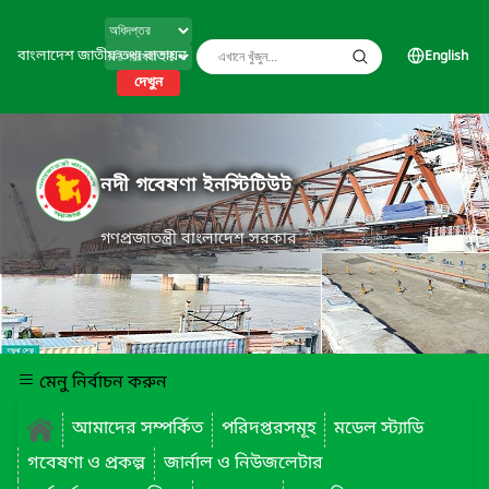
বাংলাদেশ জাতীয় তথ্য বাতায়ন
English
দেখুন
নদী গবেষণা ইনস্টিটিউট
গণপ্রজাতন্ত্রী বাংলাদেশ সরকার
মেনু নির্বাচন করুন
আমাদের সম্পর্কিত
পরিদপ্তরসমূহ
মডেল স্ট্যাডি
গবেষণা ও প্রকল্প
জার্নাল ও নিউজলেটার