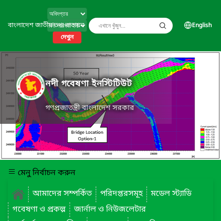
বাংলাদেশ জাতীয় তথ্য বাতায়ন
English
দেখুন
নদী গবেষণা ইনস্টিটিউট
গণপ্রজাতন্ত্রী বাংলাদেশ সরকার
মেনু নির্বাচন করুন
আমাদের সম্পর্কিত
পরিদপ্তরসমূহ
মডেল স্ট্যাডি
গবেষণা ও প্রকল্প
জার্নাল ও নিউজলেটার