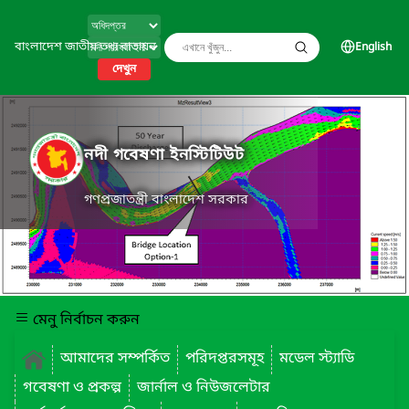
বাংলাদেশ জাতীয় তথ্য বাতায়ন
English
দেখুন
নদী গবেষণা ইনস্টিটিউট
গণপ্রজাতন্ত্রী বাংলাদেশ সরকার
মেনু নির্বাচন করুন
আমাদের সম্পর্কিত
পরিদপ্তরসমূহ
মডেল স্ট্যাডি
গবেষণা ও প্রকল্প
জার্নাল ও নিউজলেটার